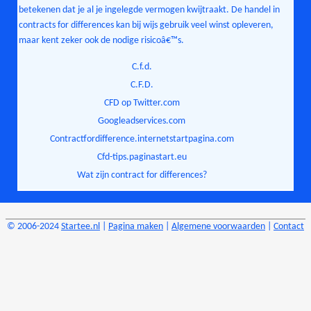
betekenen dat je al je ingelegde vermogen kwijtraakt. De handel in
contracts for differences kan bij wijs gebruik veel winst opleveren,
maar kent zeker ook de nodige risicoâ€™s.
C.f.d.
C.F.D.
CFD op Twitter.com
Googleadservices.com
Contractfordifference.internetstartpagina.com
Cfd-tips.paginastart.eu
Wat zijn contract for differences?
© 2006-2024
Startee.nl
|
Pagina maken
|
Algemene voorwaarden
|
Contact