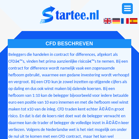
CFD BESCHREVEN
Beleggers die handelen in contract for differences, afgekort als
CFDâ€™s, vinden het prima aanzienlijke risicoâ€™s te nemen. Bij een
contract for difference wordt namelijk vaak een zogenaamde
hefboom gebruikt, waarmee een gedane investering wordt verhoogd
en vergroot. Bij een CFD kun je zowel inzetten op stijgende cijfers als
op daling en dus ook winst maken bij dalende koersen. Bij een
hefboom van 1:10 kan de belegger bijvoorbeeld voor iedere betaalde
euro een positie van 10 euro innemen en met die hefboom veel winst
maken tot x10 van de inleg. CFD traden kent echter Ã©Ã©n groot
risico. En dat is dat de koers niet doet wat de belegger verwacht en
daarmee kan de trader of belegger de volledige inzet in Ã©Ã©n keer
verliezen. Volgens de Nederlandse wet is het niet mogelijk om onder
de nul uit te komen met een CFD contract, maar het kan wel